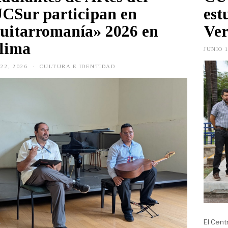
CSur participan en
est
uitarromanía» 2026 en
Ver
lima
JUNIO 1
 22, 2026
J
CULTURA E IDENTIDAD
U
N
I
O
2
2
,
2
0
2
6
El Cent