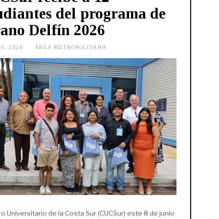
udiantes del programa de
ano Delfín 2026
0, 2026
J
ÁREA METROPOLITANA
U
N
I
O
9
,
2
0
2
6
ro Universitario de la Costa Sur (CUCSur) este 8 de junio