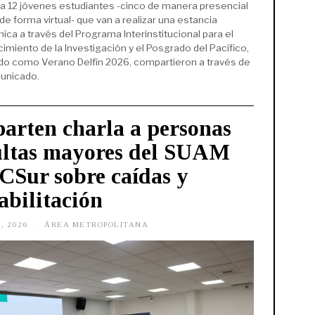
 a 12 jóvenes estudiantes -cinco de manera presencial
 de forma virtual- que van a realizar una estancia
ca a través del Programa Interinstitucional para el
cimiento de la Investigación y el Posgrado del Pacífico,
do como Verano Delfín 2026, compartieron a través de
unicado.
arten charla a personas
ltas mayores del SUAM
Sur sobre caídas y
abilitación
, 2026
J
ÁREA METROPOLITANA
U
N
I
O
1
,
2
0