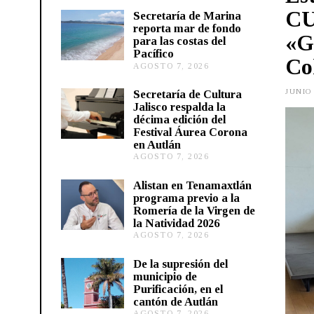
CU
Secretaría de Marina
reporta mar de fondo
«G
para las costas del
Pacífico
Co
AGOSTO 7, 2026
A
G
O
JUNIO
Secretaría de Cultura
S
Jalisco respalda la
T
décima edición del
O
Festival Áurea Corona
7
en Autlán
,
2
AGOSTO 7, 2026
A
0
G
2
O
Alistan en Tenamaxtlán
6
S
programa previo a la
T
Romería de la Virgen de
O
la Natividad 2026
7
AGOSTO 7, 2026
A
,
G
2
O
0
De la supresión del
S
2
municipio de
T
6
Purificación, en el
O
cantón de Autlán
6
AGOSTO 7, 2026
A
,