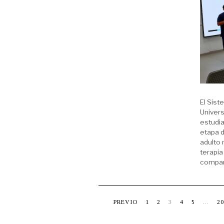
El Sist
Univers
estudi
etapa d
adulto 
terapia
compar
PREVIO
1
2
3
4
5
…
20