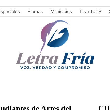
Especiales
Plumas
Municipios
Distrito 18
tudiantes de Artes del
CUC