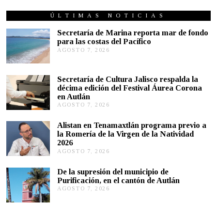
C
I
ÚLTIMAS NOTICIAS
E
M
Secretaría de Marina reporta mar de fondo
B
para las costas del Pacífico
R
AGOSTO 7, 2026
A
E
G
1
4
O
,
S
Secretaría de Cultura Jalisco respalda la
2
T
décima edición del Festival Áurea Corona
0
O
1
en Autlán
7
9
,
AGOSTO 7, 2026
A
2
G
0
O
Alistan en Tenamaxtlán programa previo a
2
S
la Romería de la Virgen de la Natividad
6
T
2026
O
AGOSTO 7, 2026
A
7
G
,
O
2
De la supresión del municipio de
S
0
Purificación, en el cantón de Autlán
T
2
AGOSTO 7, 2026
A
O
6
G
6
O
,
S
2