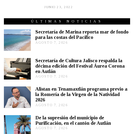
JUNIO 23, 2022
J
U
N
I
ÚLTIMAS NOTICIAS
O
2
Secretaría de Marina reporta mar de fondo
3
para las costas del Pacífico
,
AGOSTO 7, 2026
A
2
G
0
2
O
2
S
Secretaría de Cultura Jalisco respalda la
T
décima edición del Festival Áurea Corona
O
en Autlán
7
,
AGOSTO 7, 2026
A
2
G
0
O
Alistan en Tenamaxtlán programa previo a
2
S
la Romería de la Virgen de la Natividad
6
T
2026
O
AGOSTO 7, 2026
A
7
G
,
O
2
De la supresión del municipio de
S
0
Purificación, en el cantón de Autlán
T
2
AGOSTO 7, 2026
A
O
6
G
6