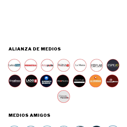
2
O
6
5
,
2
0
2
6
ALIANZA DE MEDIOS
MEDIOS AMIGOS