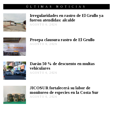
N
I
ÚLTIMAS NOTICIAS
O
2
Irregularidades en rastro de El Grullo ya
8
fueron atendidas: alcalde
,
AGOSTO 6, 2026
A
2
G
0
1
O
9
S
Proepa clausura rastro de El Grullo
T
AGOSTO 6, 2026
A
O
G
6
O
,
S
2
T
0
Darán 50 % de descuento en multas
O
2
vehiculares
6
6
,
AGOSTO 6, 2026
A
2
G
0
O
2
S
JICOSUR fortalecerá su labor de
6
T
monitoreo de especies en la Costa Sur
O
AGOSTO 6, 2026
A
5
G
,
O
2
S
0
T