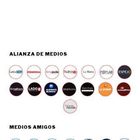
2
O
6
5
,
2
0
2
6
ALIANZA DE MEDIOS
MEDIOS AMIGOS