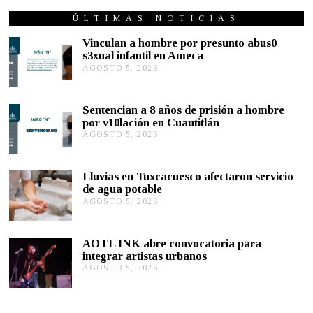
V
I
ÚLTIMAS NOTICIAS
E
M
Vinculan a hombre por presunto abus0
B
s3xual infantil en Ameca
R
AGOSTO 5, 2026
A
E
G
6
,
O
2
S
Sentencian a 8 años de prisión a hombre
0
T
por v10lación en Cuautitlán
2
O
0
AGOSTO 5, 2026
A
5
G
,
O
2
S
0
Lluvias en Tuxcacuesco afectaron servicio
T
2
de agua potable
O
6
AGOSTO 5, 2026
A
5
G
,
O
2
S
0
AOTL INK abre convocatoria para
T
2
integrar artistas urbanos
O
6
AGOSTO 5, 2026
A
5
G
,
O
2
S
0
T