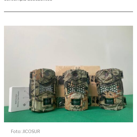
,
2
0
2
6
Foto: JICOSUR