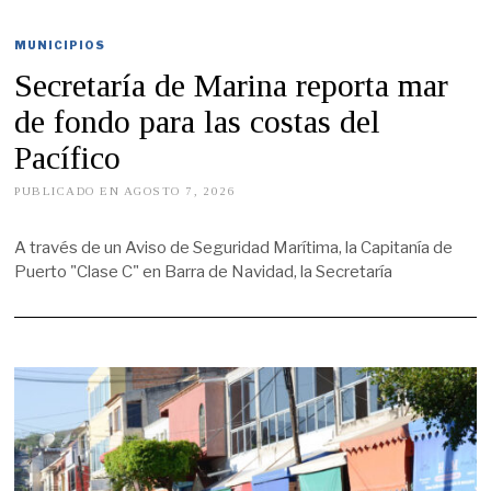
MUNICIPIOS
Secretaría de Marina reporta mar
de fondo para las costas del
Pacífico
PUBLICADO EN
AGOSTO 7, 2026
A
G
O
S
A través de un Aviso de Seguridad Marítima, la Capitanía de
T
Puerto "Clase C" en Barra de Navidad, la Secretaría
O
7
,
2
0
2
6