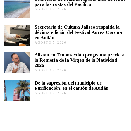
para las costas del Pacífico
AGOSTO 7, 2026
A
G
O
S
Secretaría de Cultura Jalisco respalda la
T
décima edición del Festival Áurea Corona
O
en Autlán
7
,
AGOSTO 7, 2026
A
2
G
0
O
Alistan en Tenamaxtlán programa previo a
2
S
la Romería de la Virgen de la Natividad
6
T
2026
O
AGOSTO 7, 2026
A
7
G
,
O
2
De la supresión del municipio de
S
0
Purificación, en el cantón de Autlán
T
2
AGOSTO 7, 2026
A
O
6
G
6
O
,
S
2
T
0
O
2
6
6
,
2