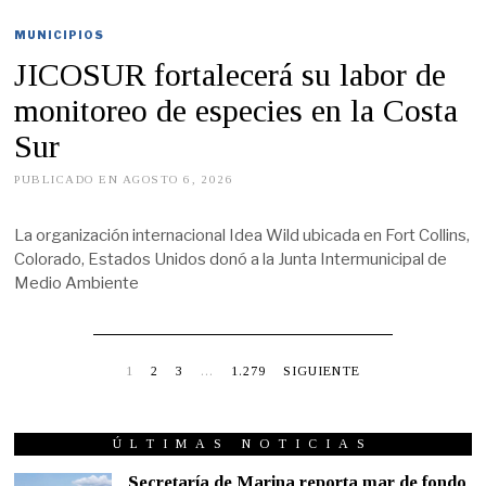
MUNICIPIOS
JICOSUR fortalecerá su labor de
monitoreo de especies en la Costa
Sur
PUBLICADO EN
AGOSTO 6, 2026
A
G
O
S
La organización internacional Idea Wild ubicada en Fort Collins,
T
Colorado, Estados Unidos donó a la Junta Intermunicipal de
O
5
Medio Ambiente
,
2
0
2
6
1
2
3
…
1.279
SIGUIENTE
ÚLTIMAS NOTICIAS
Secretaría de Marina reporta mar de fondo