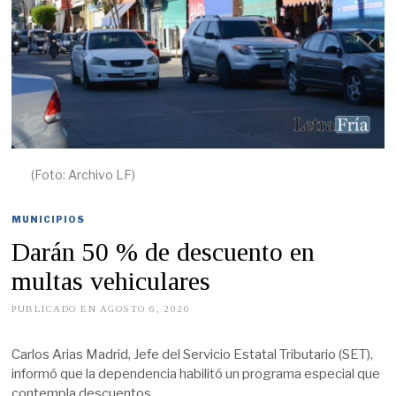
(Foto: Archivo LF)
MUNICIPIOS
Darán 50 % de descuento en
multas vehiculares
PUBLICADO EN
AGOSTO 6, 2026
A
G
O
S
Carlos Arias Madrid, Jefe del Servicio Estatal Tributario (SET),
T
informó que la dependencia habilitó un programa especial que
O
5
contempla descuentos