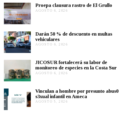
R
Proepa clausura rastro de El Grullo
O
AGOSTO 6, 2026
A
7
G
,
O
2
S
0
T
2
Darán 50 % de descuento en multas
1
O
vehiculares
6
,
AGOSTO 6, 2026
A
2
G
0
O
2
S
JICOSUR fortalecerá su labor de
6
T
monitoreo de especies en la Costa Sur
O
AGOSTO 6, 2026
A
5
G
,
O
2
S
0
Vinculan a hombre por presunto abus0
T
2
s3xual infantil en Ameca
O
6
AGOSTO 5, 2026
A
5
G
,
O
2
S
0
T
2
O
6
5