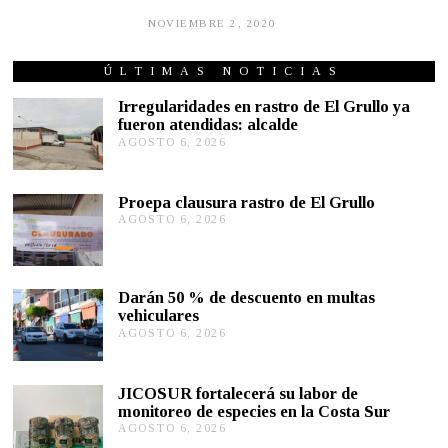
NOVIEMBRE 2, 2020
N
O
V
I
ÚLTIMAS NOTICIAS
E
M
Irregularidades en rastro de El Grullo ya
B
fueron atendidas: alcalde
R
AGOSTO 6, 2026
A
E
G
2
,
O
2
S
Proepa clausura rastro de El Grullo
0
T
2
AGOSTO 6, 2026
A
O
0
G
6
O
,
S
2
T
0
Darán 50 % de descuento en multas
O
2
vehiculares
6
6
,
AGOSTO 6, 2026
A
2
G
0
O
2
S
JICOSUR fortalecerá su labor de
6
T
monitoreo de especies en la Costa Sur
O
AGOSTO 6, 2026
A
5
G
,