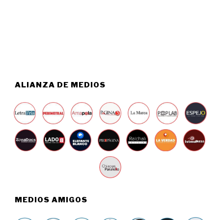
2
O
6
5
,
2
0
2
6
ALIANZA DE MEDIOS
MEDIOS AMIGOS