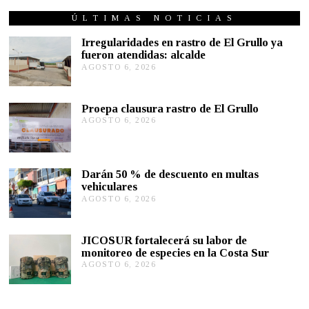
T
U
ÚLTIMAS NOTICIAS
B
R
Irregularidades en rastro de El Grullo ya
E
fueron atendidas: alcalde
2
AGOSTO 6, 2026
A
3
G
,
2
O
0
S
Proepa clausura rastro de El Grullo
2
T
3
AGOSTO 6, 2026
A
O
G
6
O
,
S
2
T
0
Darán 50 % de descuento en multas
O
2
vehiculares
6
6
,
AGOSTO 6, 2026
A
2
G
0
O
2
S
JICOSUR fortalecerá su labor de
6
T
monitoreo de especies en la Costa Sur
O
AGOSTO 6, 2026
A
5
G
,
O
2
S
0
T