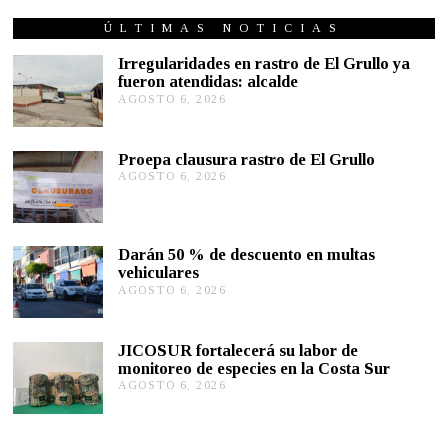
R
I
ÚLTIMAS NOTICIAS
L
8
Irregularidades en rastro de El Grullo ya
,
fueron atendidas: alcalde
2
AGOSTO 6, 2026
A
0
G
2
0
O
S
Proepa clausura rastro de El Grullo
T
AGOSTO 6, 2026
A
O
G
6
O
,
S
2
T
0
Darán 50 % de descuento en multas
O
2
vehiculares
6
6
,
AGOSTO 6, 2026
A
2
G
0
O
2
S
JICOSUR fortalecerá su labor de
6
T
monitoreo de especies en la Costa Sur
O
AGOSTO 6, 2026
A
5
G
,
O
2
S
0