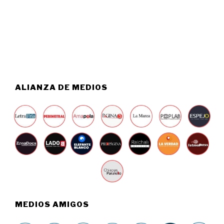
T
2
O
6
5
,
2
0
2
6
ALIANZA DE MEDIOS
MEDIOS AMIGOS