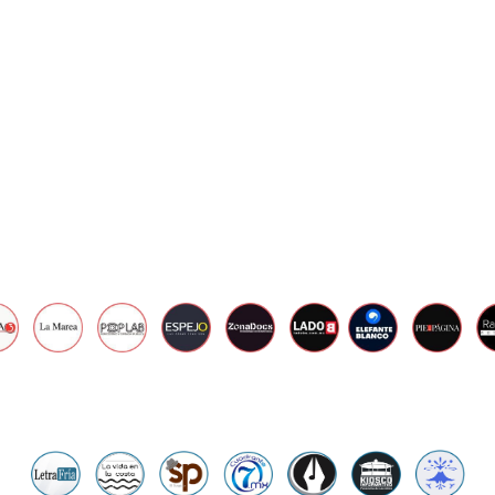
I
O
9
,
2
0
2
3