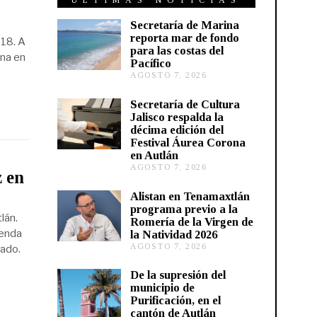
ÚLTIMAS NOTICIAS
Secretaría de Marina
reporta mar de fondo
 18. A
para las costas del
ena en
Pacífico
AGOSTO 7, 2026
A
G
O
Secretaría de Cultura
S
Jalisco respalda la
T
décima edición del
O
Festival Áurea Corona
7
en Autlán
,
2
AGOSTO 7, 2026
A
 en
0
G
2
O
Alistan en Tenamaxtlán
6
S
programa previo a la
T
lán.
Romería de la Virgen de
O
genda
la Natividad 2026
7
AGOSTO 7, 2026
A
,
tado.
G
2
O
0
De la supresión del
S
2
municipio de
T
6
Purificación, en el
O
cantón de Autlán
6