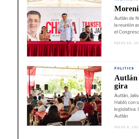
Morenis
Autlán de N
la reunión 
el Congreso
JULIO 10, 2
POLITICS
Autlán
gira
Autlán, Jali
Habló con s
legislativa.
Autlán
JULIO 9, 20