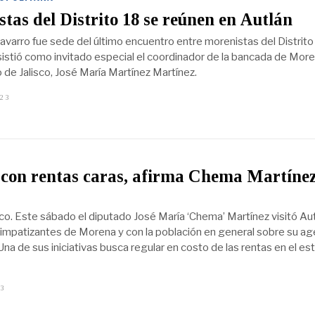
tas del Distrito 18 se reúnen en Autlán
avarro fue sede del último encuentro entre morenistas del Distrito
asistió como invitado especial el coordinador de la bancada de Mor
 de Jalisco, José María Martínez Martínez.
023
J
U
L
I
O
1
0
,
 con rentas caras, afirma Chema Martínez
2
0
2
3
sco. Este sábado el diputado José María ‘Chema’ Martínez visitó Aut
impatizantes de Morena y con la población en general sobre su a
 Una de sus iniciativas busca regular en costo de las rentas en el es
23
J
U
L