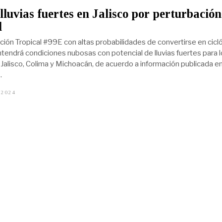
lluvias fuertes en Jalisco por perturbación
l
ción Tropical #99E con altas probabilidades de convertirse en cicl
ntendrá condiciones nubosas con potencial de lluvias fuertes para 
Jalisco, Colima y Michoacán, de acuerdo a información publicada e
.
 2024
O
C
T
U
B
R
E
6
,
2
0
2
4