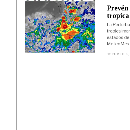
Prevén 
tropica
La Perturba
tropical ma
estados de 
MeteoMex 
OCTUBRE 6,