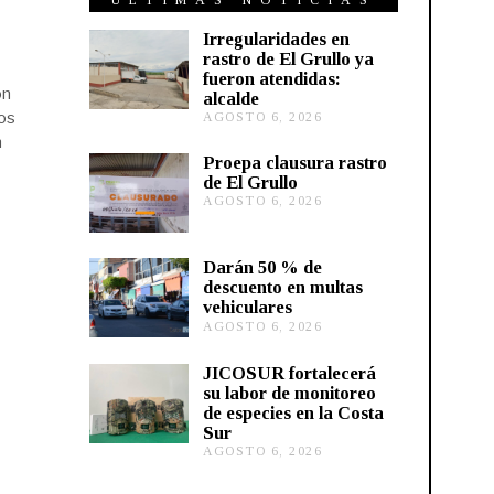
ÚLTIMAS NOTICIAS
Irregularidades en
rastro de El Grullo ya
fueron atendidas:
ón
alcalde
los
AGOSTO 6, 2026
A
G
n
O
Proepa clausura rastro
S
de El Grullo
T
AGOSTO 6, 2026
A
O
G
6
O
,
S
2
Darán 50 % de
T
0
descuento en multas
O
2
vehiculares
6
6
,
AGOSTO 6, 2026
A
2
G
0
O
JICOSUR fortalecerá
2
S
su labor de monitoreo
6
T
de especies en la Costa
O
Sur
5
,
AGOSTO 6, 2026
A
2
G
0
O