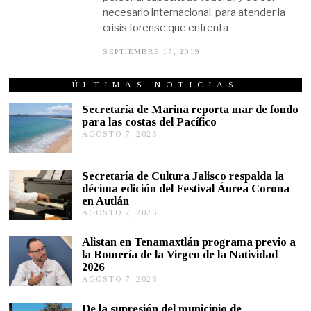
necesario internacional, para atender la
crisis forense que enfrenta
SEPTIEMBRE 17, 2019
S
E
P
T
ÚLTIMAS NOTICIAS
I
E
Secretaría de Marina reporta mar de fondo
M
para las costas del Pacífico
B
AGOSTO 7, 2026
A
R
G
E
1
O
7
S
Secretaría de Cultura Jalisco respalda la
,
T
décima edición del Festival Áurea Corona
2
O
0
en Autlán
7
1
,
AGOSTO 7, 2026
A
9
2
G
0
O
Alistan en Tenamaxtlán programa previo a
2
S
la Romería de la Virgen de la Natividad
6
T
2026
O
AGOSTO 7, 2026
A
7
G
,
O
2
De la supresión del municipio de