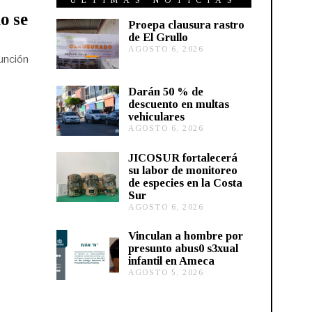
ÚLTIMAS NOTICIAS
o se
Proepa clausura rastro
de El Grullo
AGOSTO 6, 2026
A
Función
G
O
S
Darán 50 % de
T
descuento en multas
O
vehiculares
6
,
AGOSTO 6, 2026
A
2
G
0
O
JICOSUR fortalecerá
2
S
su labor de monitoreo
6
T
de especies en la Costa
O
Sur
5
,
AGOSTO 6, 2026
A
2
G
0
O
Vinculan a hombre por
2
S
presunto abus0 s3xual
6
T
infantil en Ameca
O
AGOSTO 5, 2026
A
5
G
,
O
2
S
0