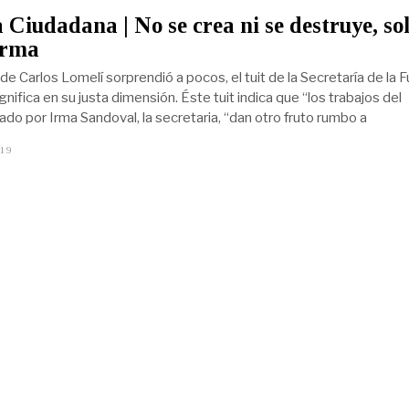
Ciudadana | No se crea ni se destruye, sol
orma
de Carlos Lomelí sorprendió a pocos, el tuit de la Secretaría de la 
ignifica en su justa dimensión. Éste tuit indica que “los trabajos del
ado por Irma Sandoval, la secretaria, “dan otro fruto rumbo a
019
J
U
L
I
O
1
4
,
2
0
1
9