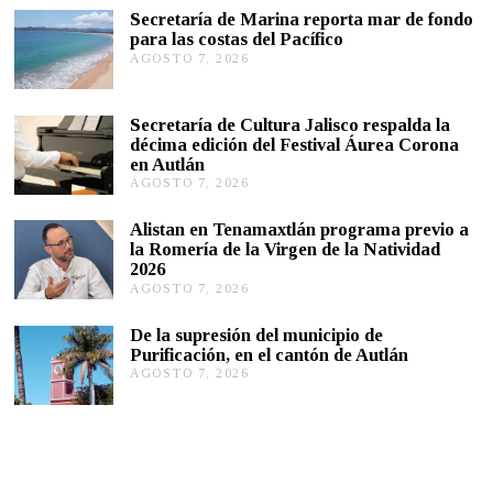
2
Secretaría de Marina reporta mar de fondo
5
para las costas del Pacífico
,
AGOSTO 7, 2026
A
2
G
0
2
O
2
S
Secretaría de Cultura Jalisco respalda la
T
décima edición del Festival Áurea Corona
O
en Autlán
7
,
AGOSTO 7, 2026
A
2
G
0
O
Alistan en Tenamaxtlán programa previo a
2
S
la Romería de la Virgen de la Natividad
6
T
2026
O
AGOSTO 7, 2026
A
7
G
,
O
2
De la supresión del municipio de
S
0
Purificación, en el cantón de Autlán
T
2
AGOSTO 7, 2026
A
O
6
G
6
O
,
S
2
T
0
O
2
6
6