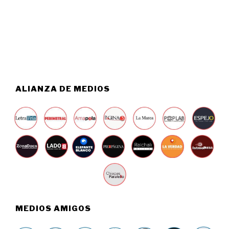
T
0
O
2
6
6
,
2
0
2
6
ALIANZA DE MEDIOS
MEDIOS AMIGOS