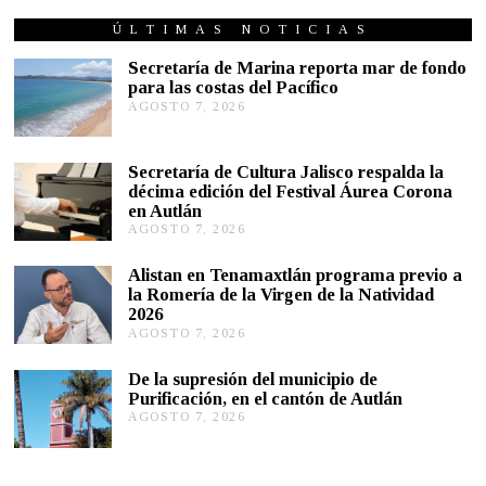
N
I
ÚLTIMAS NOTICIAS
O
8
Secretaría de Marina reporta mar de fondo
,
para las costas del Pacífico
2
AGOSTO 7, 2026
A
0
G
2
1
O
S
Secretaría de Cultura Jalisco respalda la
T
décima edición del Festival Áurea Corona
O
en Autlán
7
,
AGOSTO 7, 2026
A
2
G
0
O
Alistan en Tenamaxtlán programa previo a
2
S
la Romería de la Virgen de la Natividad
6
T
2026
O
AGOSTO 7, 2026
A
7
G
,
O
2
De la supresión del municipio de
S
0
Purificación, en el cantón de Autlán
T
2
AGOSTO 7, 2026
A
O
6
G
6
O
,
S
2