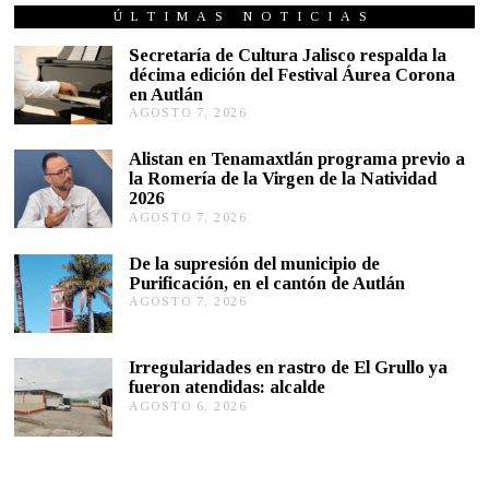
ÚLTIMAS NOTICIAS
Secretaría de Cultura Jalisco respalda la
décima edición del Festival Áurea Corona
en Autlán
AGOSTO 7, 2026
A
G
O
Alistan en Tenamaxtlán programa previo a
S
la Romería de la Virgen de la Natividad
T
2026
O
AGOSTO 7, 2026
A
7
G
,
O
2
De la supresión del municipio de
S
0
Purificación, en el cantón de Autlán
T
2
AGOSTO 7, 2026
A
O
6
G
6
O
,
S
2
Irregularidades en rastro de El Grullo ya
T
0
fueron atendidas: alcalde
O
2
AGOSTO 6, 2026
A
6
6
G
,
O
2
S
0
T
2