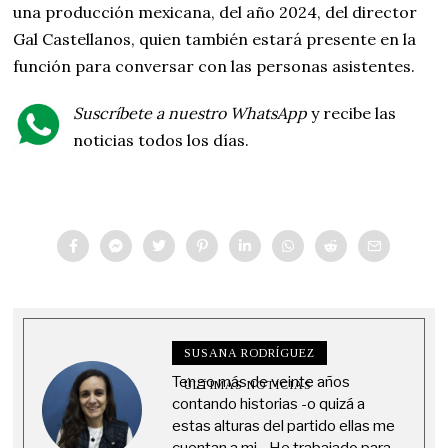
una producción mexicana, del año 2024, del director
Gal Castellanos, quien también estará presente en la
función para conversar con las personas asistentes.
Suscríbete a nuestro WhatsApp
y recibe las
noticias todos los días.
SUSANA RODRÍGUEZ
Tengo más de veinte años
ÚLTIMAS NOTICIAS
contando historias -o quizá a
estas alturas del partido ellas me
cuentan a mi-. He trabajado para