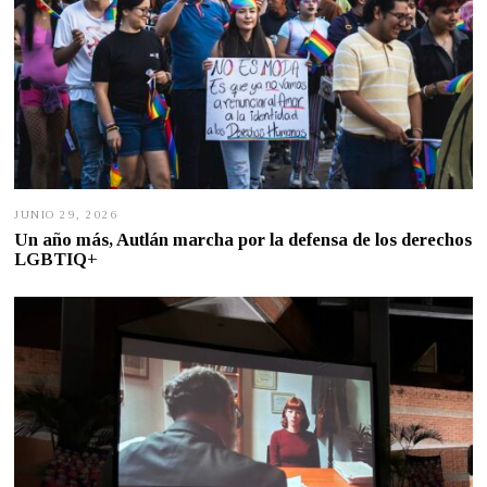
JUNIO 29, 2026
J
U
Un año más, Autlán marcha por la defensa de los derechos
N
LGBTIQ+
I
O
2
8
,
2
0
2
6