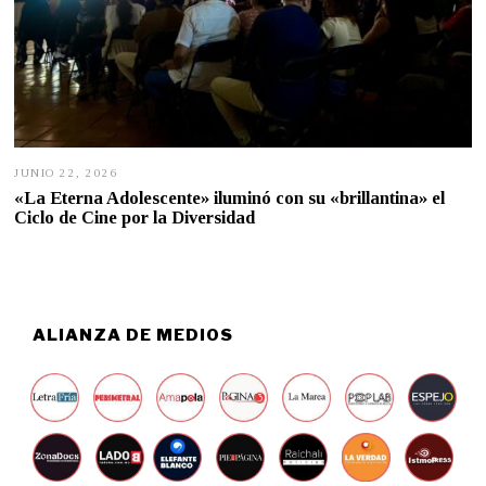
JUNIO 22, 2026
J
U
«La Eterna Adolescente» iluminó con su «brillantina» el
N
Ciclo de Cine por la Diversidad
I
O
2
2
,
2
0
ALIANZA DE MEDIOS
2
6