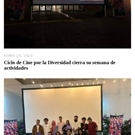
JUNIO 29, 2026
J
U
Ciclo de Cine por la Diversidad cierra su semana de
N
actividades
I
O
2
8
,
2
0
2
6