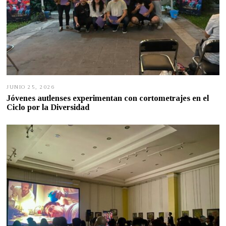
JUNIO 25, 2026
J
U
Jóvenes autlenses experimentan con cortometrajes en el
N
Ciclo por la Diversidad
I
O
2
4
,
2
0
2
6