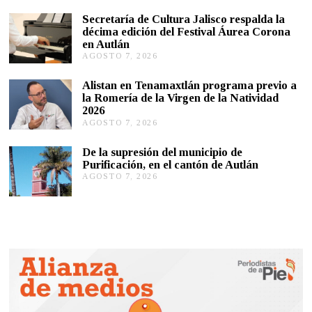
S
Secretaría de Cultura Jalisco respalda la
T
décima edición del Festival Áurea Corona
O
en Autlán
7
,
AGOSTO 7, 2026
A
2
G
0
O
Alistan en Tenamaxtlán programa previo a
2
S
la Romería de la Virgen de la Natividad
6
T
2026
O
AGOSTO 7, 2026
A
7
G
,
O
2
De la supresión del municipio de
S
0
Purificación, en el cantón de Autlán
T
2
AGOSTO 7, 2026
A
O
6
G
6
O
,
S
2
T
0
O
2
6
6
,
2
0
2
6