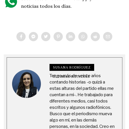
noticias todos los días.
SUSANA RODRÍGUEZ
Tengo más de veinte años
ÚLTIMAS NOTICIAS
contando historias -o quizá a
estas alturas del partido ellas me
cuentan a mi-. He trabajado para
diferentes medios, casi todos
escritos y algunos radiofónicos.
Busco que el periodismo mueva
algo en mí, en las demás
personas, en la sociedad. Creo en