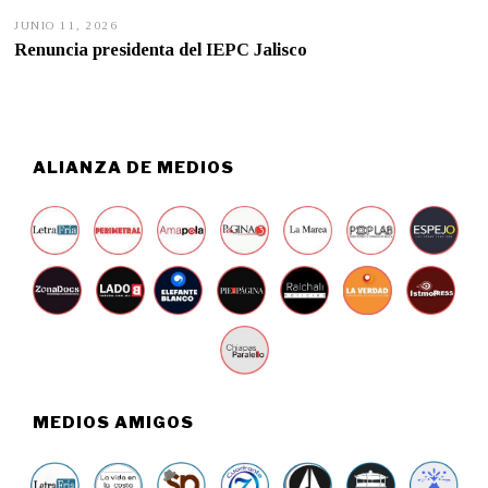
JUNIO 11, 2026
J
U
Renuncia presidenta del IEPC Jalisco
N
I
O
1
1
,
2
ALIANZA DE MEDIOS
0
2
6
MEDIOS AMIGOS