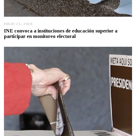
JULIO 21, 2026
J
U
INE convoca a instituciones de educación superior a
L
participar en monitoreo electoral
I
O
2
1
,
2
0
2
6