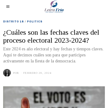
DISTRITO 18
/
POLITICS
¿Cuáles son las fechas claves del
proceso electoral 2023-2024?
Este 2024 es año electoral y hay fechas y tiempos claves.
Aquí te decimos cuáles son para que participes
activamente en la fiesta de la democracia.
POR
FEBRERO 28, 2024
F
E
B
R
E
R
O
2
8
,