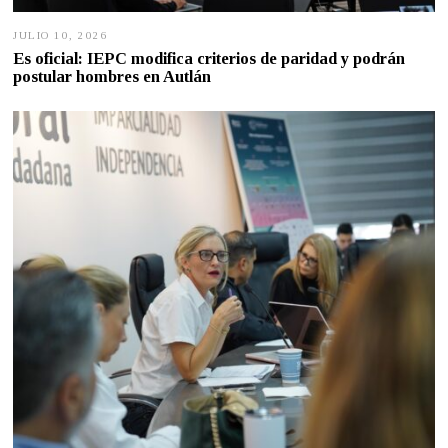
JULIO 10, 2026
J
U
Es oficial: IEPC modifica criterios de paridad y podrán
L
postular hombres en Autlán
I
O
1
0
,
2
0
2
6