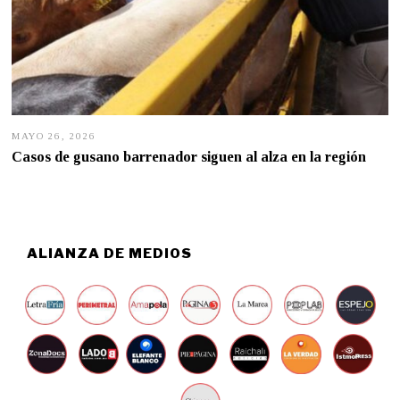
MAYO 26, 2026
M
A
Casos de gusano barrenador siguen al alza en la región
Y
O
2
6
,
2
0
ALIANZA DE MEDIOS
2
6