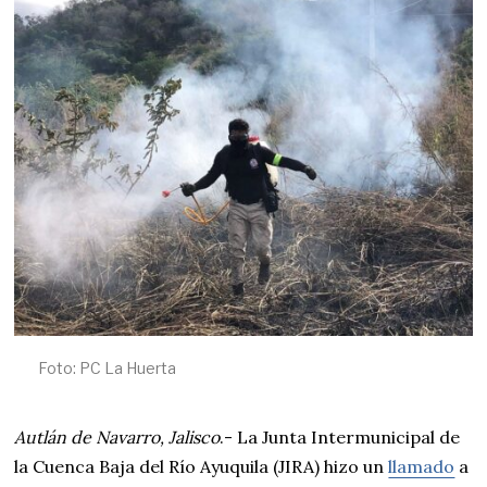
8
,
2
0
2
6
Foto: PC La Huerta
Autlán de Navarro, Jalisco
.- La Junta Intermunicipal de
la Cuenca Baja del Río Ayuquila (JIRA) hizo un
llamado
a