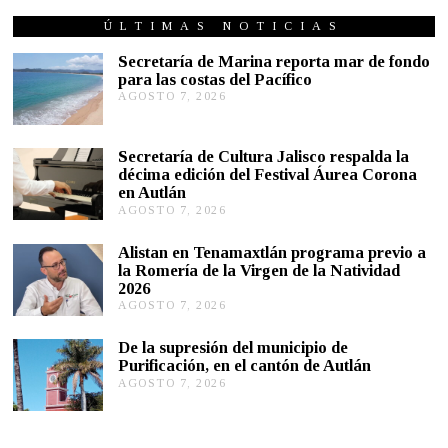
ÚLTIMAS NOTICIAS
Secretaría de Marina reporta mar de fondo
para las costas del Pacífico
AGOSTO 7, 2026
A
G
O
S
Secretaría de Cultura Jalisco respalda la
T
décima edición del Festival Áurea Corona
O
en Autlán
7
,
AGOSTO 7, 2026
A
2
G
0
O
Alistan en Tenamaxtlán programa previo a
2
S
la Romería de la Virgen de la Natividad
6
T
2026
O
AGOSTO 7, 2026
A
7
G
,
O
2
De la supresión del municipio de
S
0
Purificación, en el cantón de Autlán
T
2
AGOSTO 7, 2026
A
O
6
G
6
O
,
S
2
T