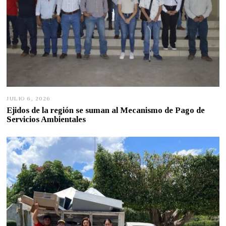
JULIO 6, 2026
J
U
Ejidos de la región se suman al Mecanismo de Pago de
L
Servicios Ambientales
I
O
5
,
2
0
2
6