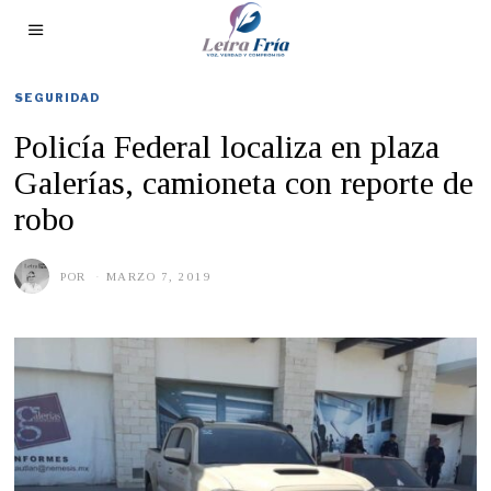
SEGURIDAD
Policía Federal localiza en plaza
Galerías, camioneta con reporte de
robo
POR
MARZO 7, 2019
M
A
R
Z
O
1
1
,
2
0
1
9