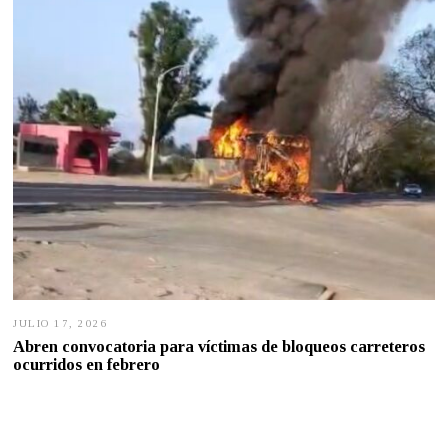
2
0
2
6
JULIO 17, 2026
J
U
Abren convocatoria para víctimas de bloqueos carreteros
L
ocurridos en febrero
I
O
1
6
,
2