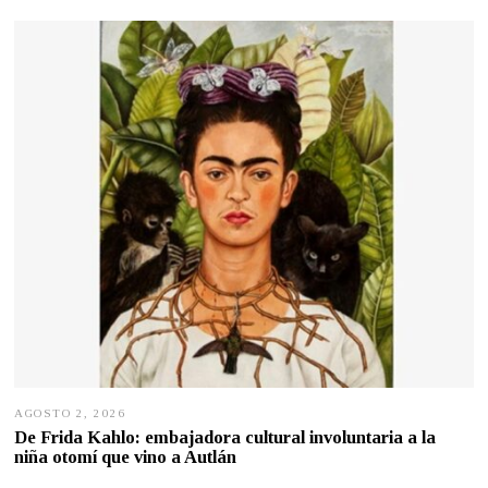
AGOSTO 2, 2026
A
G
De Frida Kahlo: embajadora cultural involuntaria a la
O
niña otomí que vino a Autlán
S
T