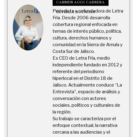
CARMEN AGGI CABRERA
Periodista y cofundadora de Letra
ÚLTIMAS NOTICIAS
Fría. Desde 2006 desarrolla
cobertura regional enfocada en
temas de interés público, política,
cultura, derechos humanos y
comunidad en la Sierra de Amula y
Costa Sur de Jalisco.
Es CEO de Letra Fría, medio
independiente fundado en 2012 y
referente del periodismo
hiperlocal en el Distrito 18 de
Jalisco. Actualmente conduce “La
Entrevista”, espacio de análisis y
conversación con actores
sociales, políticos y culturales de
la región.
Su trabajo se caracteriza por el
enfoque contextual, la narrativa
cercana a las audiencias y el