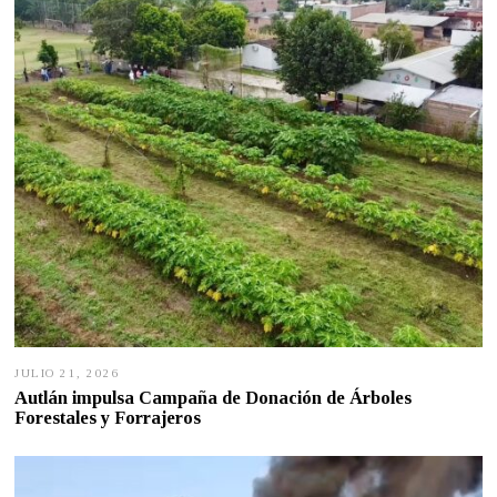
6
,
2
0
2
6
JULIO 21, 2026
J
U
Autlán impulsa Campaña de Donación de Árboles
L
Forestales y Forrajeros
I
O
2
1
,