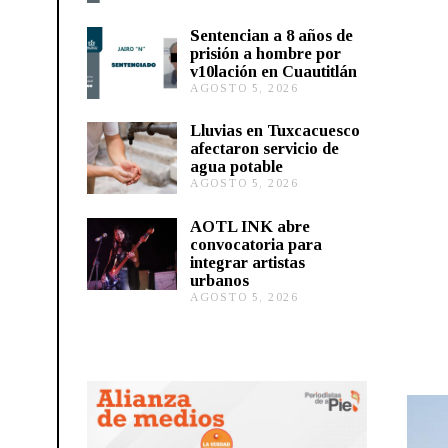
G
O
Sentencian a 8 años de
S
prisión a hombre por
T
v10lación en Cuautitlán
O
AGOSTO 5, 2026
A
5
G
,
O
2
Lluvias en Tuxcacuesco
S
0
afectaron servicio de
T
2
agua potable
O
6
AGOSTO 5, 2026
A
5
G
,
O
2
AOTL INK abre
S
0
convocatoria para
T
2
integrar artistas
O
6
urbanos
5
,
AGOSTO 5, 2026
A
2
G
0
O
2
S
6
T
O
5
,
2
0