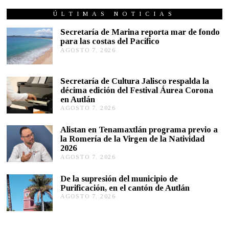
T
U
ÚLTIMAS NOTICIAS
B
R
Secretaría de Marina reporta mar de fondo
E
para las costas del Pacífico
2
AGOSTO 7, 2026
A
6
G
,
2
O
0
S
Secretaría de Cultura Jalisco respalda la
1
T
décima edición del Festival Áurea Corona
9
O
en Autlán
7
,
AGOSTO 7, 2026
A
2
G
0
O
Alistan en Tenamaxtlán programa previo a
2
S
la Romería de la Virgen de la Natividad
6
T
2026
O
AGOSTO 7, 2026
A
7
G
,
O
2
De la supresión del municipio de
S
0
Purificación, en el cantón de Autlán
T
2
AGOSTO 7, 2026
A
O
6
G
6
O
,
S
2