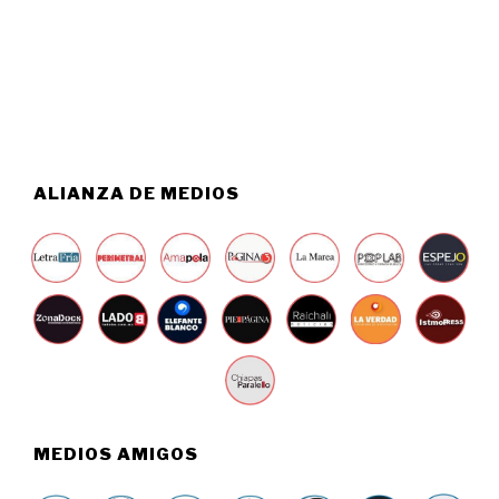
T
0
O
2
6
6
,
2
0
2
6
ALIANZA DE MEDIOS
MEDIOS AMIGOS