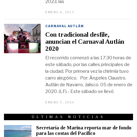
2023, las
ENERO 4, 2023
E
N
E
R
CARNAVAL AUTLÁN
O
Con tradicional desfile,
4
,
anuncian el Carnaval Autlán
2
2020
0
2
El recorrido comenzó a las 17:30 horas de
3
este sábado, por las calles principales de
la ciudad. Por primera vez la chirimía tuvo
carro alegórico. Por: Ángeles Claustro.
Autlán de Navarro, Jalisco. 05 de enero de
2020. (LF).- Este sábado se llevó
ENERO 5, 2020
E
N
E
R
ÚLTIMAS NOTICIAS
O
5
Secretaría de Marina reporta mar de fondo
,
para las costas del Pacífico
2