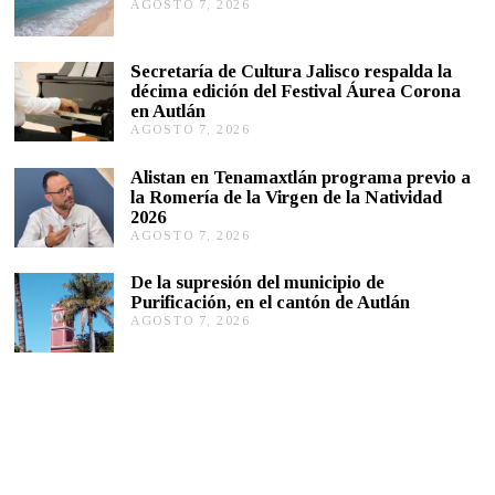
AGOSTO 7, 2026
A
0
G
2
0
O
S
Secretaría de Cultura Jalisco respalda la
T
décima edición del Festival Áurea Corona
O
en Autlán
7
,
AGOSTO 7, 2026
A
2
G
0
O
Alistan en Tenamaxtlán programa previo a
2
S
la Romería de la Virgen de la Natividad
6
T
2026
O
AGOSTO 7, 2026
A
7
G
,
O
2
De la supresión del municipio de
S
0
Purificación, en el cantón de Autlán
T
2
AGOSTO 7, 2026
A
O
6
G
6
O
,
S
2
T
0
O
2
6
6
,
2
0