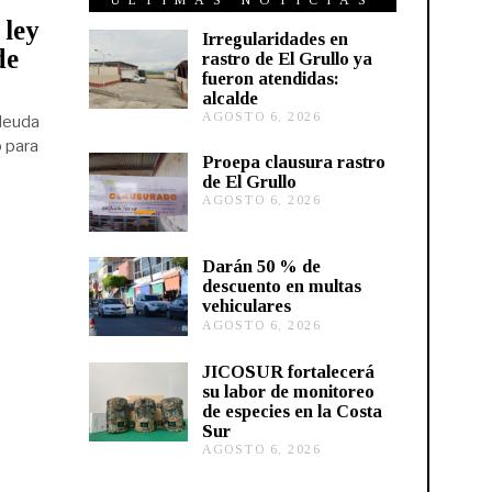
ÚLTIMAS NOTICIAS
 ley
Irregularidades en
de
rastro de El Grullo ya
fueron atendidas:
alcalde
AGOSTO 6, 2026
A
 deuda
G
 para
O
Proepa clausura rastro
S
de El Grullo
T
AGOSTO 6, 2026
A
O
G
6
O
,
S
2
Darán 50 % de
T
0
descuento en multas
O
2
vehiculares
6
6
,
AGOSTO 6, 2026
A
2
G
0
O
JICOSUR fortalecerá
2
S
su labor de monitoreo
6
T
de especies en la Costa
O
Sur
5
,
AGOSTO 6, 2026
A
2
G
0
O