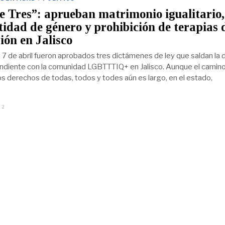
e Tres”: aprueban matrimonio igualitario,
tidad de género y prohibición de terapias 
ión en Jalisco
 7 de abril fueron aprobados tres dictámenes de ley que saldan la
endiente con la comunidad LGBTTTIQ+ en Jalisco. Aunque el camino
los derechos de todas, todos y todes aún es largo, en el estado,
22
A
B
R
I
L
7
,
2
0
2
2