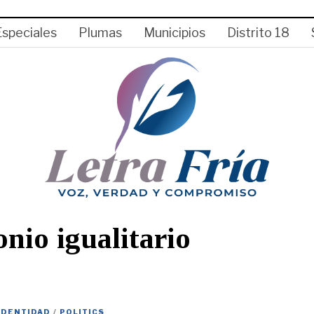
Especiales
Plumas
Municipios
Distrito 18
nio igualitario
IDENTIDAD
/
POLITICS