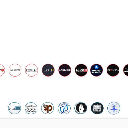
,
2
0
2
0