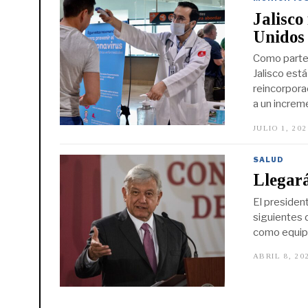
Jalisco
Unidos
Como parte 
Jalisco está
reincorporac
a un increm
JULIO 1, 20
SALUD
Llegar
El presiden
siguientes 
como equipo
ABRIL 8, 20