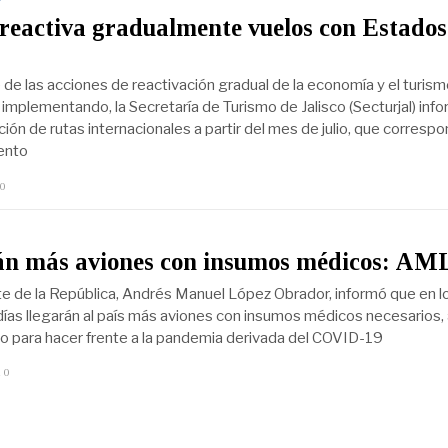
 reactiva gradualmente vuelos con Estados
de las acciones de reactivación gradual de la economía y el turis
 implementando, la Secretaría de Turismo de Jalisco (Secturjal) info
ión de rutas internacionales a partir del mes de julio, que corresp
ento
20
J
U
L
I
O
án más aviones con insumos médicos: A
1
,
2
te de la República, Andrés Manuel López Obrador, informó que en l
0
días llegarán al país más aviones con insumos médicos necesarios, 
2
 para hacer frente a la pandemia derivada del COVID-19
0
20
A
B
R
I
L
8