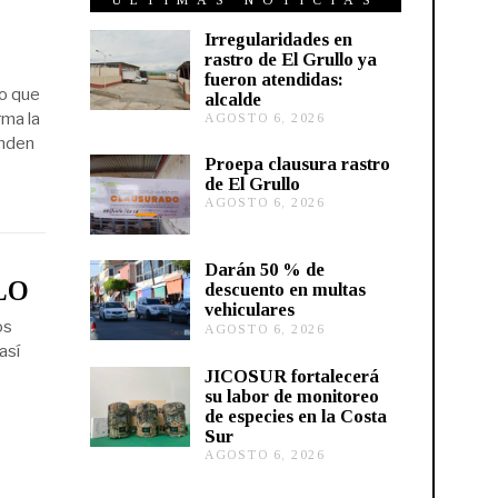
ÚLTIMAS NOTICIAS
Irregularidades en
rastro de El Grullo ya
fueron atendidas:
mo que
alcalde
rma la
AGOSTO 6, 2026
A
G
onden
O
Proepa clausura rastro
S
de El Grullo
T
AGOSTO 6, 2026
A
O
G
6
O
,
S
2
Darán 50 % de
T
0
MLO
descuento en multas
O
2
vehiculares
6
6
os
,
AGOSTO 6, 2026
A
2
G
así
0
O
JICOSUR fortalecerá
2
S
su labor de monitoreo
6
T
de especies en la Costa
O
Sur
5
,
AGOSTO 6, 2026
A
2
G
0
O