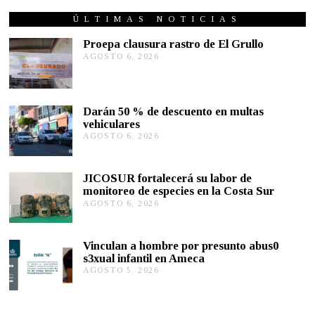
N
I
ÚLTIMAS NOTICIAS
O
1
Proepa clausura rastro de El Grullo
3
AGOSTO 6, 2026
A
,
G
2
O
0
S
1
T
9
Darán 50 % de descuento en multas
O
vehiculares
6
,
AGOSTO 6, 2026
A
2
G
0
O
2
S
JICOSUR fortalecerá su labor de
6
T
monitoreo de especies en la Costa Sur
O
AGOSTO 6, 2026
A
5
G
,
O
2
S
0
Vinculan a hombre por presunto abus0
T
2
s3xual infantil en Ameca
O
6
AGOSTO 5, 2026
A
5
G
,
O
2
S
0