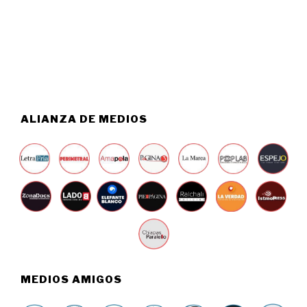
T
2
O
6
5
,
2
0
2
6
ALIANZA DE MEDIOS
MEDIOS AMIGOS