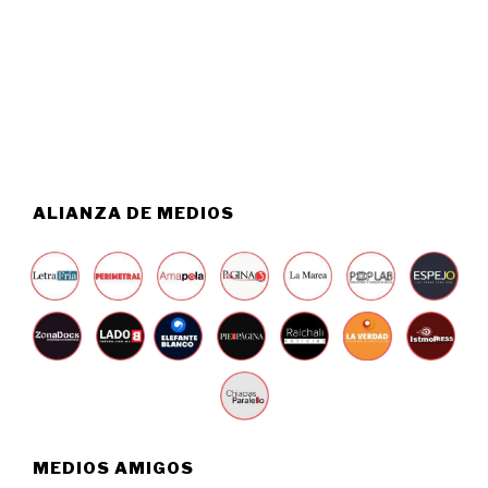
S
2
T
0
O
2
6
6
,
2
0
2
6
ALIANZA DE MEDIOS
MEDIOS AMIGOS