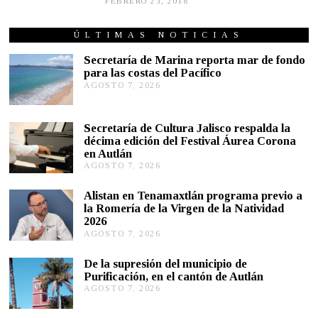
FEBRERO 23, 2018
S
E
P
T
ÚLTIMAS NOTICIAS
I
E
Secretaría de Marina reporta mar de fondo
M
para las costas del Pacífico
B
AGOSTO 7, 2026
A
R
G
E
2
O
5
S
Secretaría de Cultura Jalisco respalda la
,
T
décima edición del Festival Áurea Corona
2
O
0
en Autlán
7
1
,
AGOSTO 7, 2026
A
9
2
G
0
O
Alistan en Tenamaxtlán programa previo a
2
S
la Romería de la Virgen de la Natividad
6
T
2026
O
AGOSTO 7, 2026
A
7
G
,
O
2
De la supresión del municipio de
S
0
Purificación, en el cantón de Autlán
T
2
AGOSTO 7, 2026
A
O
6
G
6
O
,