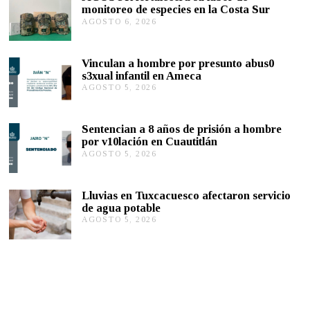
B
monitoreo de especies en la Costa Sur
R
AGOSTO 6, 2026
A
E
G
5
,
O
2
S
Vinculan a hombre por presunto abus0
0
T
s3xual infantil en Ameca
2
O
2
AGOSTO 5, 2026
A
5
G
,
O
2
S
0
Sentencian a 8 años de prisión a hombre
T
2
por v10lación en Cuautitlán
O
6
AGOSTO 5, 2026
A
5
G
,
O
2
S
0
Lluvias en Tuxcacuesco afectaron servicio
T
2
de agua potable
O
6
AGOSTO 5, 2026
A
5
G
,
O
2
S
0
T
2
O
6
5
,
2