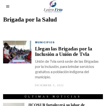
Brigada por la Salud
MUNICIPIOS
Llegan las Brigadas por la
Inclusión a Unión de Tvla
Unión de Tvla será sede de las Brigadas
por la Inclusión, para brindar servicios
gratuitos a población indígena del
municipio.
DICIEMBRE 5, 2022
D
I
C
I
ÚLTIMAS NOTICIAS
E
M
JICOSUR fortalecerá su labor de