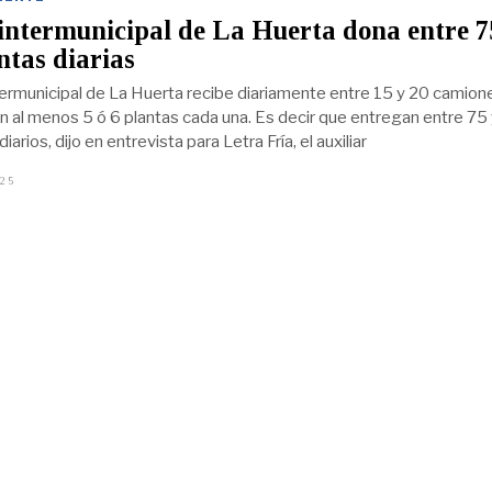
intermunicipal de La Huerta dona entre 7
ntas diarias
ntermunicipal de La Huerta recibe diariamente entre 15 y 20 camion
an al menos 5 ó 6 plantas cada una. Es decir que entregan entre 75
iarios, dijo en entrevista para Letra Fría, el auxiliar
025
J
U
L
I
O
2
1
,
2
0
2
5