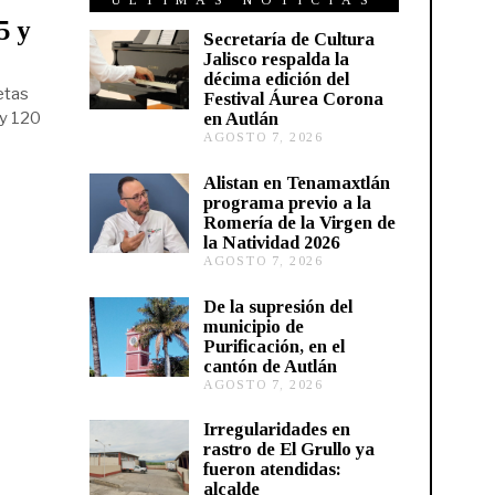
ÚLTIMAS NOTICIAS
5 y
Secretaría de Cultura
Jalisco respalda la
décima edición del
etas
Festival Áurea Corona
en Autlán
 y 120
AGOSTO 7, 2026
A
G
O
Alistan en Tenamaxtlán
S
programa previo a la
T
Romería de la Virgen de
O
la Natividad 2026
7
AGOSTO 7, 2026
A
,
G
2
O
0
De la supresión del
S
2
municipio de
T
6
Purificación, en el
O
cantón de Autlán
6
AGOSTO 7, 2026
A
,
G
2
O
0
Irregularidades en
S
2
rastro de El Grullo ya
T
6
fueron atendidas:
O
alcalde
6