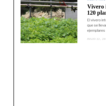
Vivero 
120 pla
El vivero i
que se llev
ejemplares d
JULIO 22, 2