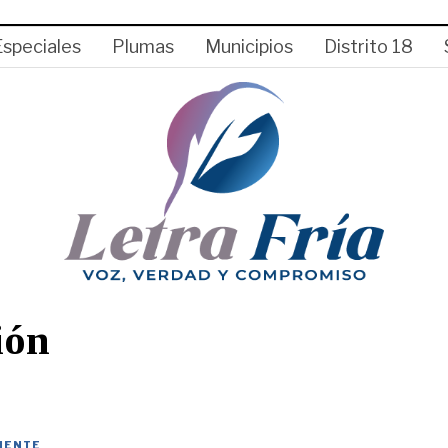
Especiales
Plumas
Municipios
Distrito 18
ión
IENTE