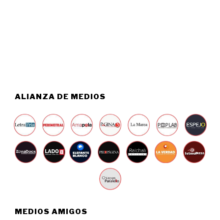
S
0
T
2
O
6
5
,
2
0
2
6
ALIANZA DE MEDIOS
MEDIOS AMIGOS