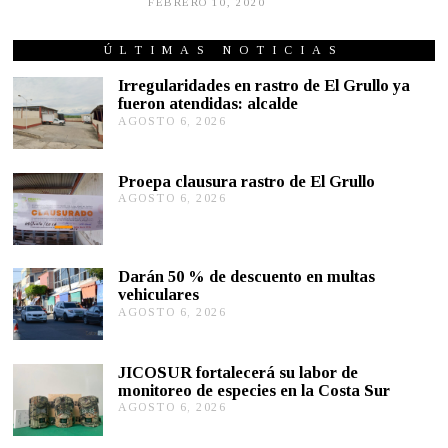
FEBRERO 10, 2020
F
E
B
R
ÚLTIMAS NOTICIAS
E
R
Irregularidades en rastro de El Grullo ya
O
fueron atendidas: alcalde
1
AGOSTO 6, 2026
A
0
G
,
2
O
0
S
Proepa clausura rastro de El Grullo
2
T
0
AGOSTO 6, 2026
A
O
G
6
O
,
S
2
T
0
Darán 50 % de descuento en multas
O
2
vehiculares
6
6
,
AGOSTO 6, 2026
A
2
G
0
O
2
S
JICOSUR fortalecerá su labor de
6
T
monitoreo de especies en la Costa Sur
O
AGOSTO 6, 2026
A
5
G
,
O
2