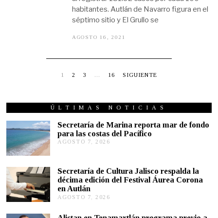
habitantes. Autlán de Navarro figura en el
séptimo sitio y El Grullo se
AGOSTO 16, 2021
A
G
O
S
T
O
1
2
3
…
16
SIGUIENTE
1
6
,
2
ÚLTIMAS NOTICIAS
0
2
Secretaría de Marina reporta mar de fondo
1
para las costas del Pacífico
AGOSTO 7, 2026
A
G
O
S
Secretaría de Cultura Jalisco respalda la
T
décima edición del Festival Áurea Corona
O
en Autlán
7
,
AGOSTO 7, 2026
A
2
G
0
O
Alistan en Tenamaxtlán programa previo a