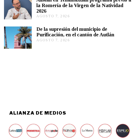
2
S
la Romería de la Virgen de la Natividad
6
T
2026
O
AGOSTO 7, 2026
A
7
G
,
O
2
De la supresión del municipio de
S
0
Purificación, en el cantón de Autlán
T
2
AGOSTO 7, 2026
A
O
6
G
6
O
,
S
2
T
0
O
2
6
6
,
2
0
2
6
ALIANZA DE MEDIOS