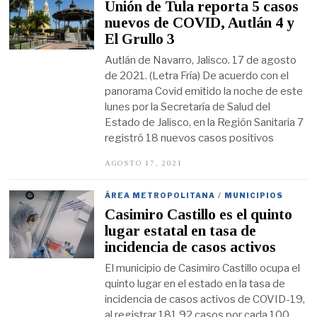
Unión de Tula reporta 5 casos
1
1
nuevos de COVID, Autlán 4 y
,
El Grullo 3
2
0
Autlán de Navarro, Jalisco. 17 de agosto
2
2
de 2021. (Letra Fría) De acuerdo con el
panorama Covid emitido la noche de este
lunes por la Secretaría de Salud del
Estado de Jalisco, en la Región Sanitaria 7
registró 18 nuevos casos positivos
AGOSTO 17, 2021
A
G
O
S
ÁREA METROPOLITANA
/
MUNICIPIOS
T
Casimiro Castillo es el quinto
O
1
lugar estatal en tasa de
7
incidencia de casos activos
,
2
El municipio de Casimiro Castillo ocupa el
0
2
quinto lugar en el estado en la tasa de
1
incidencia de casos activos de COVID-19,
al registrar 181.92 casos por cada 100