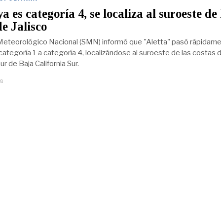
a es categoría 4, se localiza al suroeste de 
de Jalisco
 Meteorológico Nacional (SMN) informó que "Aletta" pasó rápidam
categoría 1 a categoría 4, localizándose al suroeste de las costas 
sur de Baja California Sur.
18
J
U
N
I
O
1
8
,
2
0
1
9