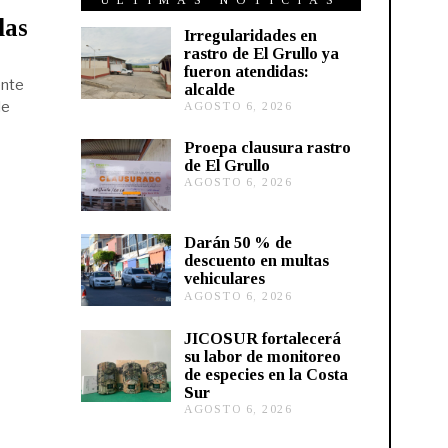
ÚLTIMAS NOTICIAS
las
Irregularidades en
rastro de El Grullo ya
fueron atendidas:
ente
alcalde
de
AGOSTO 6, 2026
A
G
O
Proepa clausura rastro
S
de El Grullo
T
AGOSTO 6, 2026
A
O
G
6
O
,
S
2
Darán 50 % de
T
0
descuento en multas
O
2
vehiculares
6
6
,
AGOSTO 6, 2026
A
2
G
0
O
JICOSUR fortalecerá
2
S
su labor de monitoreo
6
T
de especies en la Costa
O
Sur
5
,
AGOSTO 6, 2026
A
2
G
0
O