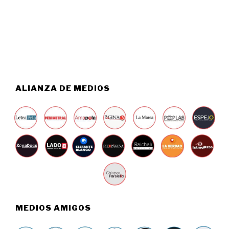
2
O
6
5
,
2
0
2
6
ALIANZA DE MEDIOS
MEDIOS AMIGOS