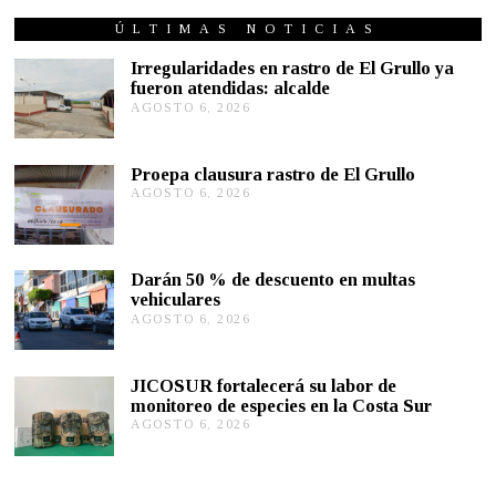
T
U
ÚLTIMAS NOTICIAS
B
R
Irregularidades en rastro de El Grullo ya
E
fueron atendidas: alcalde
8
AGOSTO 6, 2026
A
,
G
2
0
O
1
S
Proepa clausura rastro de El Grullo
9
T
AGOSTO 6, 2026
A
O
G
6
O
,
S
2
T
0
Darán 50 % de descuento en multas
O
2
vehiculares
6
6
,
AGOSTO 6, 2026
A
2
G
0
O
2
S
JICOSUR fortalecerá su labor de
6
T
monitoreo de especies en la Costa Sur
O
AGOSTO 6, 2026
A
5
G
,
O
2
S
0
T