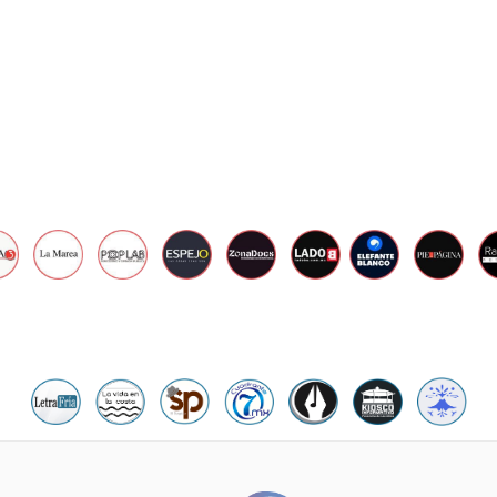
R
E
2
9
,
2
0
2
2