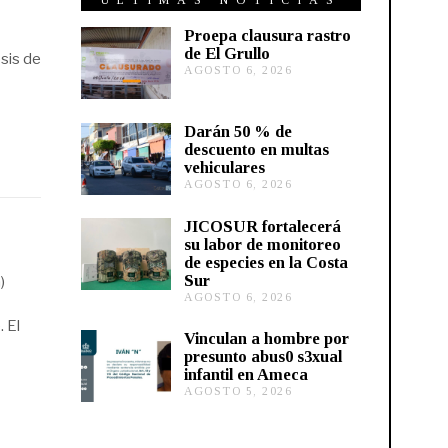
ÚLTIMAS NOTICIAS
Proepa clausura rastro
de El Grullo
sis de
AGOSTO 6, 2026
A
G
O
S
Darán 50 % de
T
descuento en multas
O
vehiculares
6
,
AGOSTO 6, 2026
A
2
G
0
O
JICOSUR fortalecerá
2
S
su labor de monitoreo
6
T
de especies en la Costa
O
Sur
)
5
,
AGOSTO 6, 2026
A
2
G
 El
0
O
Vinculan a hombre por
2
S
presunto abus0 s3xual
6
T
infantil en Ameca
O
AGOSTO 5, 2026
A
5
G
,
O
2
S
0