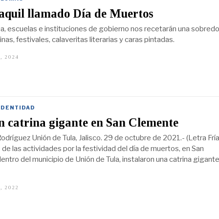
aquil llamado Día de Muertos
, escuelas e instituciones de gobierno nos recetarán una sobredo
inas, festivales, calaveritas literarias y caras pintadas.
, 2024
O
C
T
U
B
R
E
IDENTIDAD
2
8
n catrina gigante en San Clemente
,
2
odríguez Unión de Tula, Jalisco. 29 de octubre de 2021.- (Letra Fría
0
2
de las actividades por la festividad del día de muertos, en San
4
ntro del municipio de Unión de Tula, instalaron una catrina gigante.
, 2022
O
C
T
U
B