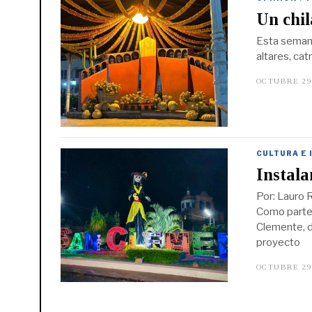
Un chil
Esta semana
altares, catr
OCTUBRE 29
CULTURA E 
Instala
Por: Lauro R
Como parte 
Clemente, de
proyecto
OCTUBRE 29