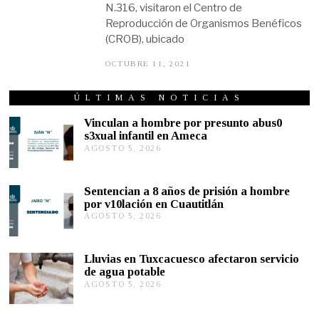
N.316, visitaron el Centro de
Reproducción de Organismos Benéficos
(CROB), ubicado
OCTUBRE 11, 2021
O
C
T
U
ÚLTIMAS NOTICIAS
B
R
Vinculan a hombre por presunto abus0
E
s3xual infantil en Ameca
1
AGOSTO 5, 2026
A
1
G
,
2
O
0
S
Sentencian a 8 años de prisión a hombre
2
T
por v10lación en Cuautitlán
1
O
AGOSTO 5, 2026
A
5
G
,
O
2
S
0
Lluvias en Tuxcacuesco afectaron servicio
T
2
de agua potable
O
6
AGOSTO 5, 2026
A
5
G
,
O
2
S
0