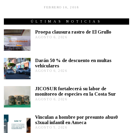
FEBRERO 16, 2018
S
E
P
T
ÚLTIMAS NOTICIAS
I
E
Proepa clausura rastro de El Grullo
M
AGOSTO 6, 2026
A
B
G
R
O
E
S
1
T
7
Darán 50 % de descuento en multas
,
O
vehiculares
2
6
0
,
AGOSTO 6, 2026
A
1
2
G
9
0
O
2
S
JICOSUR fortalecerá su labor de
6
T
monitoreo de especies en la Costa Sur
O
AGOSTO 6, 2026
A
5
G
,
O
2
S
0
Vinculan a hombre por presunto abus0
T
2
s3xual infantil en Ameca
O
6
AGOSTO 5, 2026
A
5
G
,