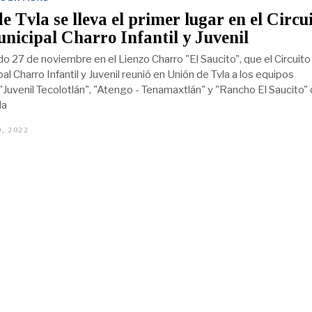
e Tvla se lleva el primer lugar en el Circu
nicipal Charro Infantil y Juvenil
o 27 de noviembre en el Lienzo Charro "El Saucito", que el Circuito
al Charro Infantil y Juvenil reunió en Unión de Tvla a los equipos
 "Juvenil Tecolotlán", "Atengo - Tenamaxtlán" y "Rancho El Saucito"
la
, 2022
D
I
C
I
E
M
B
R
E
9
,
2
0
2
2