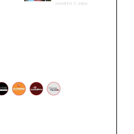
AGOSTO 7, 2026
A
,
G
2
O
0
S
2
T
6
O
6
,
2
0
2
6