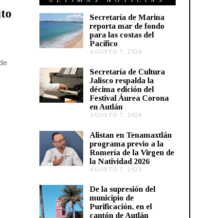
ÚLTIMAS NOTICIAS
ito
Secretaría de Marina
reporta mar de fondo
para las costas del
Pacífico
AGOSTO 7, 2026
A
G
 de
O
Secretaría de Cultura
S
Jalisco respalda la
T
décima edición del
O
Festival Áurea Corona
7
en Autlán
,
2
AGOSTO 7, 2026
A
0
G
2
O
Alistan en Tenamaxtlán
6
S
programa previo a la
T
Romería de la Virgen de
O
la Natividad 2026
7
AGOSTO 7, 2026
A
,
G
2
O
0
De la supresión del
S
2
municipio de
T
6
Purificación, en el
O
cantón de Autlán
6