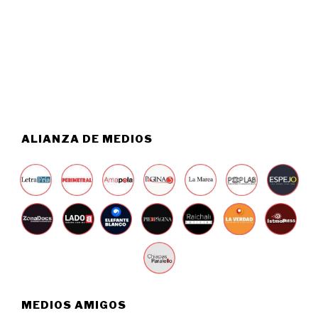
S
2
T
0
O
2
6
6
,
2
0
2
6
ALIANZA DE MEDIOS
MEDIOS AMIGOS