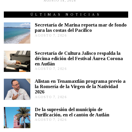
AGOSTO 14, 2024
A
G
O
S
ÚLTIMAS NOTICIAS
T
O
Secretaría de Marina reporta mar de fondo
1
para las costas del Pacífico
6
AGOSTO 7, 2026
A
,
G
2
0
O
2
S
Secretaría de Cultura Jalisco respalda la
4
T
décima edición del Festival Áurea Corona
O
en Autlán
7
,
AGOSTO 7, 2026
A
2
G
0
O
Alistan en Tenamaxtlán programa previo a
2
S
la Romería de la Virgen de la Natividad
6
T
2026
O
AGOSTO 7, 2026
A
7
G
,
O
2
De la supresión del municipio de
S
0
Purificación, en el cantón de Autlán
T
2
AGOSTO 7, 2026
A
O
6
G
6
O
,