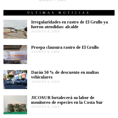
AGOSTO 7, 2021
A
G
O
S
ÚLTIMAS NOTICIAS
T
O
Irregularidades en rastro de El Grullo ya
7
fueron atendidas: alcalde
,
AGOSTO 6, 2026
A
2
G
0
2
O
1
S
Proepa clausura rastro de El Grullo
T
AGOSTO 6, 2026
A
O
G
6
O
,
S
2
T
0
Darán 50 % de descuento en multas
O
2
vehiculares
6
6
,
AGOSTO 6, 2026
A
2
G
0
O
2
S
JICOSUR fortalecerá su labor de
6
T
monitoreo de especies en la Costa Sur
O
AGOSTO 6, 2026
A
5
G
,
O
2