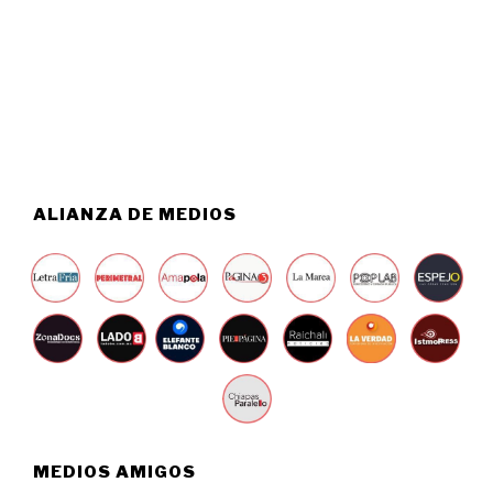
S
0
T
2
O
6
5
,
2
0
2
6
ALIANZA DE MEDIOS
MEDIOS AMIGOS