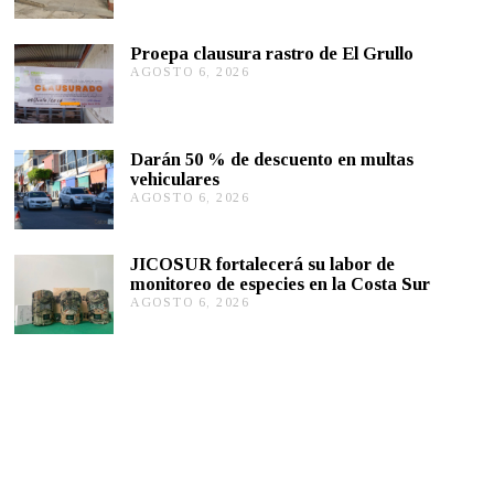
G
2
0
O
S
Proepa clausura rastro de El Grullo
T
AGOSTO 6, 2026
A
O
G
6
O
,
S
2
T
0
Darán 50 % de descuento en multas
O
2
vehiculares
6
6
,
AGOSTO 6, 2026
A
2
G
0
O
2
S
JICOSUR fortalecerá su labor de
6
T
monitoreo de especies en la Costa Sur
O
AGOSTO 6, 2026
A
5
G
,
O
2
S
0
T
2
O
6
5
,
2
0
2