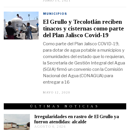
JUNIO 15, 2021
J
U
N
I
MUNICIPIOS
O
El Grullo y Tecolotlán reciben
1
5
tinacos y cisternas como parte
,
del Plan Jalisco Covid-19
2
0
Como parte del Plan Jalisco COVID-19,
2
1
para dotar de agua potable a municipios y
comunidades del estado que lo requieran,
la Secretaría de Gestión Integral del Agua
(SGIA) firmó un convenio con la Comisión
Nacional del Agua (CONAGUA) para
entregar a 16
MAYO 12, 2020
M
A
Y
O
ÚLTIMAS NOTICIAS
1
9
Irregularidades en rastro de El Grullo ya
,
fueron atendidas: alcalde
2
AGOSTO 6, 2026
A
0