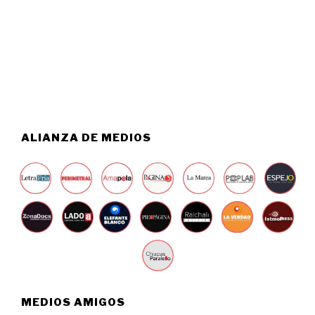
S
0
T
2
O
6
5
,
2
0
2
6
ALIANZA DE MEDIOS
MEDIOS AMIGOS