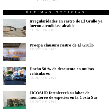
JULIO 4, 2024
J
U
L
I
ÚLTIMAS NOTICIAS
O
3
Irregularidades en rastro de El Grullo ya
,
fueron atendidas: alcalde
2
AGOSTO 6, 2026
A
0
G
2
4
O
S
Proepa clausura rastro de El Grullo
T
AGOSTO 6, 2026
A
O
G
6
O
,
S
2
T
0
Darán 50 % de descuento en multas
O
2
vehiculares
6
6
,
AGOSTO 6, 2026
A
2
G
0
O
2
S
JICOSUR fortalecerá su labor de
6
T
monitoreo de especies en la Costa Sur
O
AGOSTO 6, 2026
A
5
G
,
O
2