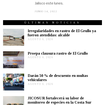
Jalisco este lunes.
JUNIO 14, 2022
J
U
N
I
ÚLTIMAS NOTICIAS
O
1
Irregularidades en rastro de El Grullo ya
4
fueron atendidas: alcalde
,
AGOSTO 6, 2026
A
2
G
0
2
O
2
S
Proepa clausura rastro de El Grullo
T
AGOSTO 6, 2026
A
O
G
6
O
,
S
2
T
0
Darán 50 % de descuento en multas
O
2
vehiculares
6
6
,
AGOSTO 6, 2026
A
2
G
0
O
2
S
JICOSUR fortalecerá su labor de
6
T
monitoreo de especies en la Costa Sur
O