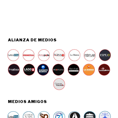
6
6
,
2
0
2
6
ALIANZA DE MEDIOS
MEDIOS AMIGOS