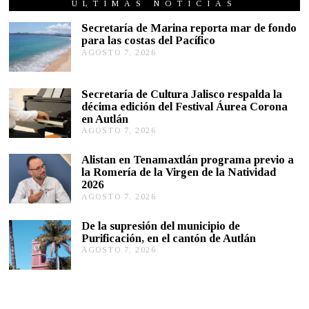
Z
ÚLTIMAS NOTICIAS
O
2
Secretaría de Marina reporta mar de fondo
2
para las costas del Pacífico
,
AGOSTO 7, 2026
A
2
G
0
2
O
3
S
Secretaría de Cultura Jalisco respalda la
T
décima edición del Festival Áurea Corona
O
en Autlán
7
,
AGOSTO 7, 2026
A
2
G
0
O
Alistan en Tenamaxtlán programa previo a
2
S
la Romería de la Virgen de la Natividad
6
T
2026
O
AGOSTO 7, 2026
A
7
G
,
O
2
De la supresión del municipio de
S
0
Purificación, en el cantón de Autlán
T
2
AGOSTO 7, 2026
A
O
6
G
6
O
,
S
2
T
0
O
2