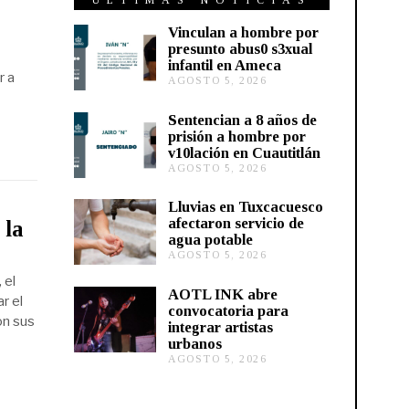
ÚLTIMAS NOTICIAS
Vinculan a hombre por
presunto abus0 s3xual
infantil en Ameca
r a
AGOSTO 5, 2026
A
G
O
Sentencian a 8 años de
S
prisión a hombre por
T
v10lación en Cuautitlán
O
AGOSTO 5, 2026
A
5
G
,
O
2
Lluvias en Tuxcacuesco
S
0
afectaron servicio de
 la
T
2
agua potable
O
6
AGOSTO 5, 2026
A
5
G
,
 el
O
2
AOTL INK abre
r el
S
0
convocatoria para
T
2
on sus
integrar artistas
O
6
urbanos
5
,
AGOSTO 5, 2026
A
2
G
0
O
2
S