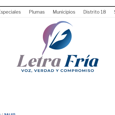
Especiales
Plumas
Municipios
Distrito 18
S
/
SALUD