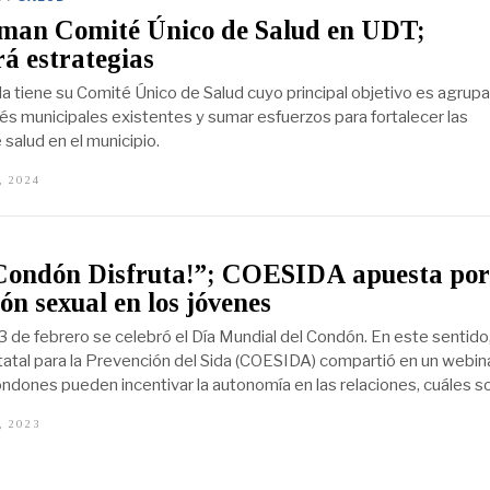
man Comité Único de Salud en UDT;
rá estrategias
la tiene su Comité Único de Salud cuyo principal objetivo es agrupa
és municipales existentes y sumar esfuerzos para fortalecer las
salud en el municipio.
, 2024
F
E
B
R
E
R
Condón Disfruta!”; COESIDA apuesta por
O
2
ón sexual en los jóvenes
8
,
3 de febrero se celebró el Día Mundial del Condón. En este sentido,
2
atal para la Prevención del Sida (COESIDA) compartió en un webina
0
2
ndones pueden incentivar la autonomía en las relaciones, cuáles s
4
, 2023
F
E
B
R
E