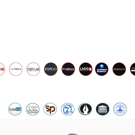
R
O
2
4
,
2
0
2
3