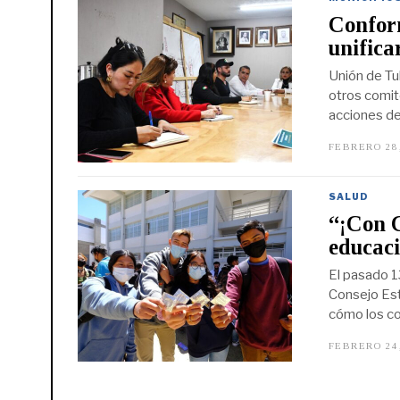
Confor
unifica
Unión de Tu
otros comit
acciones de 
FEBRERO 28
SALUD
“¡Con 
educaci
El pasado 1
Consejo Est
cómo los co
FEBRERO 24