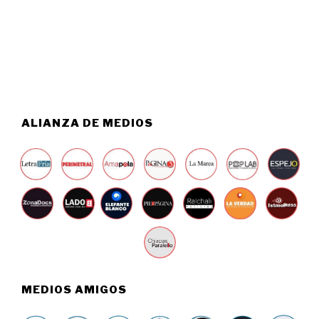
2
O
6
5
,
2
0
2
6
ALIANZA DE MEDIOS
MEDIOS AMIGOS