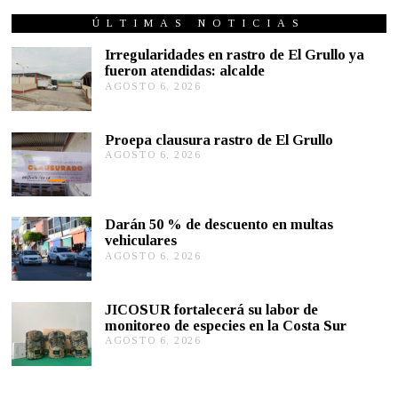
O
S
ÚLTIMAS NOTICIAS
T
O
Irregularidades en rastro de El Grullo ya
3
fueron atendidas: alcalde
1
AGOSTO 6, 2026
A
,
G
2
0
O
2
S
Proepa clausura rastro de El Grullo
1
T
AGOSTO 6, 2026
A
O
G
6
O
,
S
2
T
0
Darán 50 % de descuento en multas
O
2
vehiculares
6
6
,
AGOSTO 6, 2026
A
2
G
0
O
2
S
JICOSUR fortalecerá su labor de
6
T
monitoreo de especies en la Costa Sur
O
AGOSTO 6, 2026
A
5
G
,
O
2
S
0
T