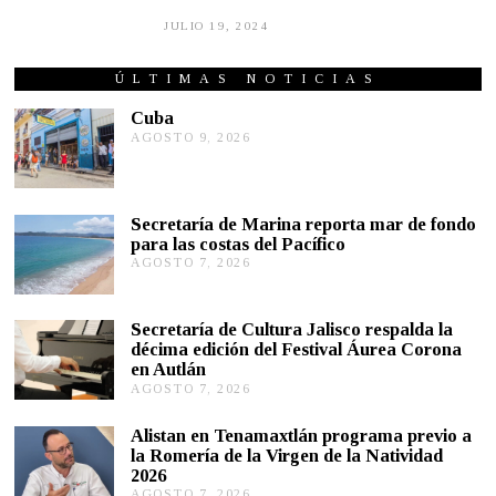
JULIO 19, 2024
J
U
L
I
ÚLTIMAS NOTICIAS
O
1
Cuba
9
AGOSTO 9, 2026
A
,
G
2
O
0
S
2
T
4
Secretaría de Marina reporta mar de fondo
O
para las costas del Pacífico
9
,
AGOSTO 7, 2026
A
2
G
0
O
2
S
Secretaría de Cultura Jalisco respalda la
6
T
décima edición del Festival Áurea Corona
O
en Autlán
7
,
AGOSTO 7, 2026
A
2
G
0
O
Alistan en Tenamaxtlán programa previo a
2
S
la Romería de la Virgen de la Natividad
6
T
2026
O
AGOSTO 7, 2026
A
7