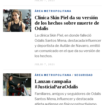
JULIO 7, 2021
J
U
L
I
ÁREA METROPOLITANA
O
Clínica Skin Piel da su versión
7
,
de los hechos sobre muerte de
2
Odalis
0
2
La clínica Skin Piel, en donde falleció
1
Odalis Santos Mena, destacada influencer
y deportista de Autlán de Navarro, emitió
un comunicado en el que da su versión de
los hechos.
JULIO 7, 2021
J
U
L
I
ÁREA METROPOLITANA
/
SEGURIDAD
O
Lanzan campaña
7
,
#JusticiaParaOdalis
2
0
Familiares, amigos y seguidores de Odalis
2
Santos Mena, influencer y destacada
1
atleta autlense en fisicocostructivismo,