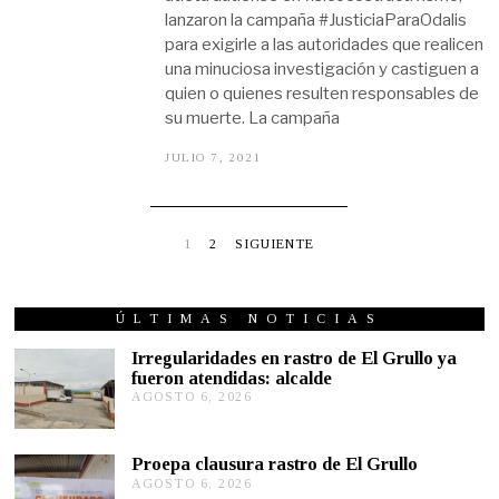
lanzaron la campaña #JusticiaParaOdalis
para exigirle a las autoridades que realicen
una minuciosa investigación y castiguen a
quien o quienes resulten responsables de
su muerte. La campaña
JULIO 7, 2021
J
U
L
I
O
7
1
2
SIGUIENTE
,
2
0
2
ÚLTIMAS NOTICIAS
1
Irregularidades en rastro de El Grullo ya
fueron atendidas: alcalde
AGOSTO 6, 2026
A
G
O
S
Proepa clausura rastro de El Grullo
T
AGOSTO 6, 2026
A
O