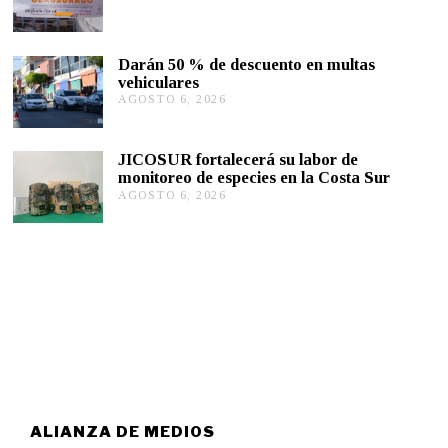
G
6
O
,
S
2
T
0
Darán 50 % de descuento en multas
O
2
vehiculares
6
6
,
AGOSTO 6, 2026
A
2
G
0
O
2
S
JICOSUR fortalecerá su labor de
6
T
monitoreo de especies en la Costa Sur
O
AGOSTO 6, 2026
A
5
G
,
O
2
S
0
T
2
O
6
5
,
2
0
2
6
ALIANZA DE MEDIOS