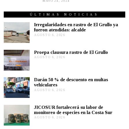
MAYO 24, 2024
J
U
N
I
ÚLTIMAS NOTICIAS
O
2
Irregularidades en rastro de El Grullo ya
5
fueron atendidas: alcalde
,
AGOSTO 6, 2026
A
2
G
0
2
O
4
S
Proepa clausura rastro de El Grullo
T
AGOSTO 6, 2026
A
O
G
6
O
,
S
2
T
0
Darán 50 % de descuento en multas
O
2
vehiculares
6
6
,
AGOSTO 6, 2026
A
2
G
0
O
2
S
JICOSUR fortalecerá su labor de
6
T
monitoreo de especies en la Costa Sur
O
AGOSTO 6, 2026
A
5
G
,
O
2