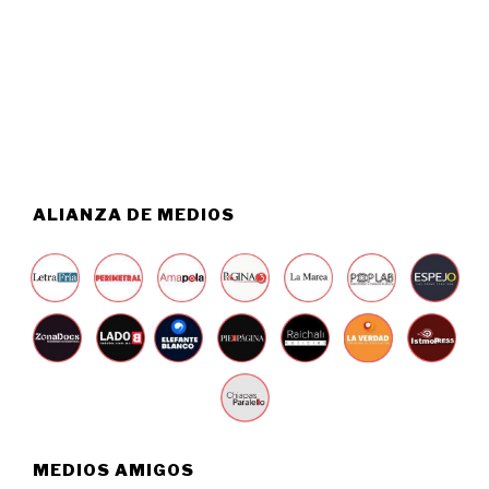
S
0
T
2
O
6
5
,
2
0
2
6
ALIANZA DE MEDIOS
MEDIOS AMIGOS