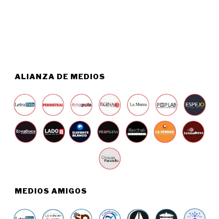
6
,
2
0
2
6
ALIANZA DE MEDIOS
MEDIOS AMIGOS