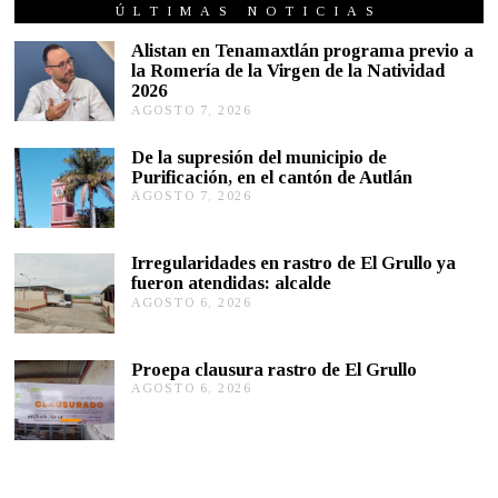
S
ÚLTIMAS NOTICIAS
T
O
Alistan en Tenamaxtlán programa previo a
5
la Romería de la Virgen de la Natividad
,
2026
2
0
AGOSTO 7, 2026
A
2
G
2
O
De la supresión del municipio de
S
Purificación, en el cantón de Autlán
T
AGOSTO 7, 2026
A
O
G
6
O
,
S
2
Irregularidades en rastro de El Grullo ya
T
0
fueron atendidas: alcalde
O
2
AGOSTO 6, 2026
A
6
6
G
,
O
2
S
0
Proepa clausura rastro de El Grullo
T
2
AGOSTO 6, 2026
A
O
6
G
6
O
,
S
2
T
0
O
2
6