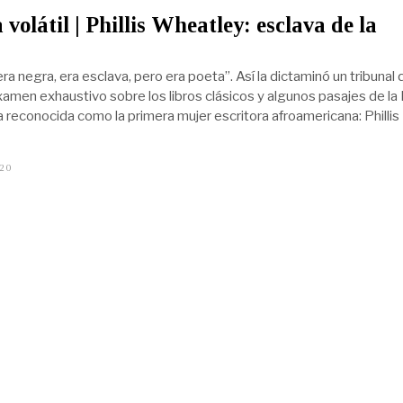
 volátil | Phillis Wheatley: esclava de la
era negra, era esclava, pero era poeta”. Así la dictaminó un tribunal 
xamen exhaustivo sobre los libros clásicos y algunos pasajes de la 
a reconocida como la primera mujer escritora afroamericana: Phillis
020
J
U
L
I
O
2
1
,
2
0
2
0