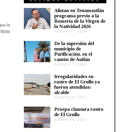
ÚLTIMAS NOTICIAS
Alistan en Tenamaxtlán
programa previo a la
Romería de la Virgen de
que le
la Natividad 2026
Biblia
AGOSTO 7, 2026
A
G
O
De la supresión del
S
municipio de
T
Purificación, en el
O
cantón de Autlán
6
AGOSTO 7, 2026
A
,
G
2
O
0
Irregularidades en
S
2
rastro de El Grullo ya
T
6
fueron atendidas:
O
alcalde
6
AGOSTO 6, 2026
A
,
G
2
O
0
Proepa clausura rastro
S
2
de El Grullo
T
6
AGOSTO 6, 2026
A
O
G
6
O
,